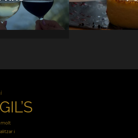
 COLLES
i
GIL’S
 molt
litzar i