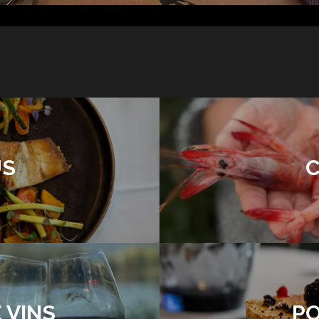
ÚS
 VINS
P