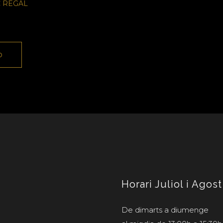
C REGAL
o
Horari Juliol i Agost
De dimarts a diumenge