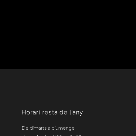
Horari resta de l’any
De dimarts a diumenge